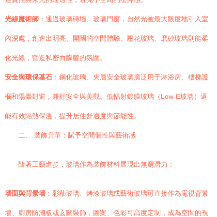
光線魔術師
：通過玻璃磚墻、玻璃門窗，自然光被最大限度地引入室
內深處，創造出明亮、開闊的空間體驗。壓花玻璃、磨砂玻璃則能柔
化光線，營造私密而朦朧的氛圍。
安全與環保基石
：鋼化玻璃、夾層安全玻璃廣泛用于淋浴房、樓梯護
欄和陽臺封窗，兼顧安全與美觀。低輻射鍍膜玻璃（Low-E玻璃）還
能有效隔熱保溫，提升居住舒適度與節能性。
二、 裝飾升華：賦予空間個性與藝術感
隨著工藝進步，玻璃作為裝飾材料展現出無窮潛力：
墻面與背景墻
：彩釉玻璃、烤漆玻璃或藝術玻璃可直接作為電視背景
墻、廚房防濺板或玄關裝飾，圖案、色彩可高度定制，成為空間的視