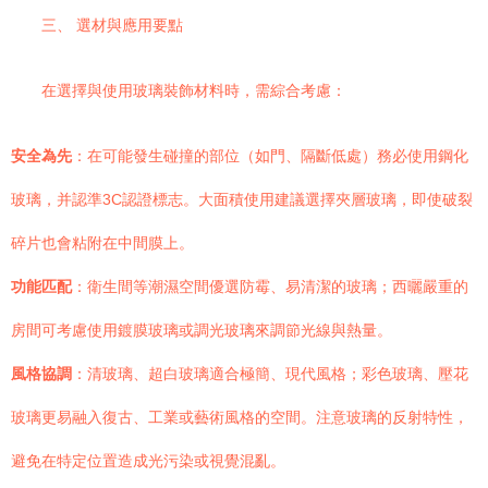
三、 選材與應用要點
在選擇與使用玻璃裝飾材料時，需綜合考慮：
安全為先
：在可能發生碰撞的部位（如門、隔斷低處）務必使用鋼化
玻璃，并認準3C認證標志。大面積使用建議選擇夾層玻璃，即使破裂
碎片也會粘附在中間膜上。
功能匹配
：衛生間等潮濕空間優選防霉、易清潔的玻璃；西曬嚴重的
房間可考慮使用鍍膜玻璃或調光玻璃來調節光線與熱量。
風格協調
：清玻璃、超白玻璃適合極簡、現代風格；彩色玻璃、壓花
玻璃更易融入復古、工業或藝術風格的空間。注意玻璃的反射特性，
避免在特定位置造成光污染或視覺混亂。