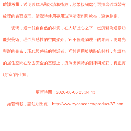
維護考量
：透明玻璃易顯水漬和指紋，頻繁接觸處可選擇磨砂或帶有
紋理的表面處理。清潔時使用專用玻璃清潔劑與軟布，避免劃傷。
玻璃，這一源自自然的材質，在人類匠心之下，已演變為連接功
能與藝術、理性與感性的空間媒介。它不僅是物理上的界面，更是光
與影的畫布，現代與傳統的對話者。巧妙運用玻璃裝飾材料，能讓您
的居住空間在堅固安全的基礎上，流淌出獨特的韻律與光彩，真正實
現“室”內生輝。
更新時間：2026-08-06 23:04:43
如若轉載，請注明出處：http://www.zycancer.cn/product/37.html