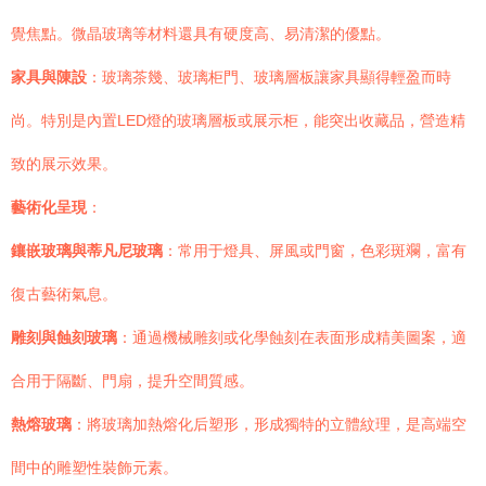
覺焦點。微晶玻璃等材料還具有硬度高、易清潔的優點。
家具與陳設
：玻璃茶幾、玻璃柜門、玻璃層板讓家具顯得輕盈而時
尚。特別是內置LED燈的玻璃層板或展示柜，能突出收藏品，營造精
致的展示效果。
藝術化呈現
：
鑲嵌玻璃與蒂凡尼玻璃
：常用于燈具、屏風或門窗，色彩斑斕，富有
復古藝術氣息。
雕刻與蝕刻玻璃
：通過機械雕刻或化學蝕刻在表面形成精美圖案，適
合用于隔斷、門扇，提升空間質感。
熱熔玻璃
：將玻璃加熱熔化后塑形，形成獨特的立體紋理，是高端空
間中的雕塑性裝飾元素。