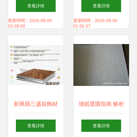
選 醫院防撞扶手與
站式室內設計選材
查看詳情
查看詳情
裝飾材料的完美融
與建材解決方案
更新時間：2026-08-06
更新時間：2026-08-06
03:28:00
01:56:37
合——以西亞軒裝
飾材料板材及貴州
醫院扶手為例
新興縣三盛裝飾材
墻紙選購指南 解析
料廠家供應 PVC地
米蘭時尚裂紋純紙
查看詳情
查看詳情