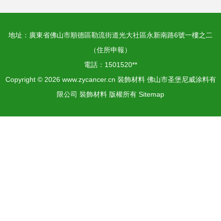
地址：廣東省佛山市順德區勒流街道光大社區永新南路6號一樓之二
（住所申報）
電話：1501520**
Copyright © 2026
www.zycancer.cn
裝飾材料
佛山市圣堡尼威涂料有
限公司
裝飾材料
版權所有
Sitemap